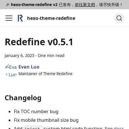
🎉
hexo-theme-redefine v2
已发布，
前往新文档
，请尽快升级！
hexo-theme-redefine
Redefine v0.5.1
January 6, 2023
·
One min read
Evan Luo
Maintainer of Theme Redefine
Changelog
Fix TOC number bug
Fix mobile thumbnail size bug
Add
custom html code function. See
docs