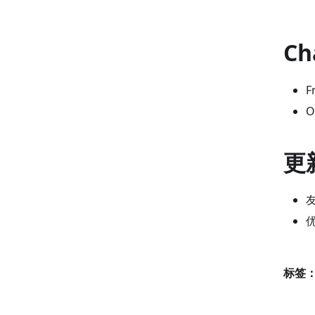
Ch
F
O
更
优
标签