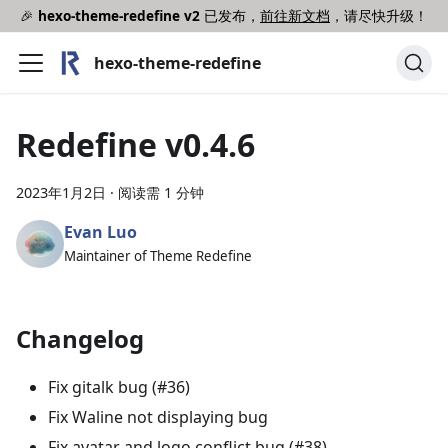
🎉
hexo-theme-redefine v2
已发布，
前往新文档
，请尽快升级！
hexo-theme-redefine
Redefine v0.4.6
2023年1月2日
·
阅读需 1 分钟
Evan Luo
Maintainer of Theme Redefine
Changelog
Fix gitalk bug (#36)
Fix Waline not displaying bug
Fix avatar and logo conflict bug (#38)