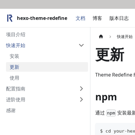
hexo-theme-redefine
hexo-theme-redefine
文档
博客
版本日志
项目介绍
快速开始
快速开始
更新
安装
更新
Theme Redef
使用
配置指南
npm
进阶使用
感谢
通过
安装最
npm
$ 
cd
 your-he