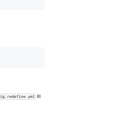
和
fig.redefine.yml