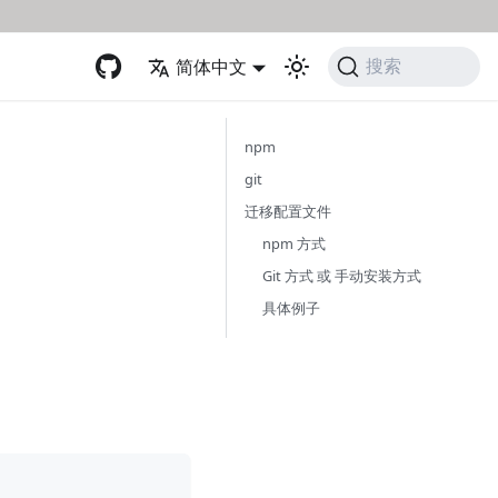
简体中文
搜索
npm
git
迁移配置文件
npm 方式
Git 方式 或 手动安装方式
具体例子