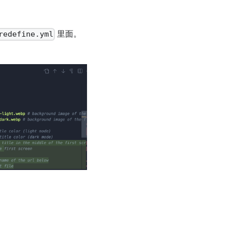
里面。
redefine.yml